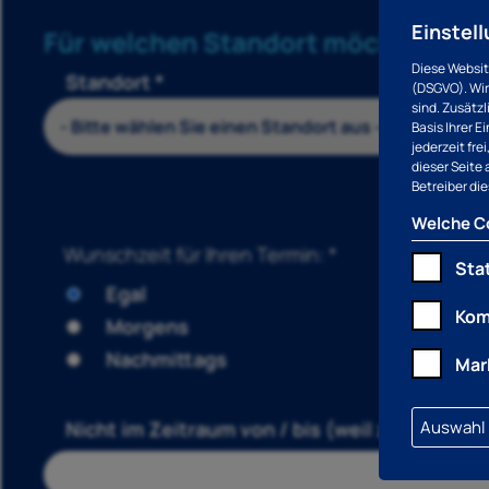
Einstell
Für welchen Standort möchten Sie
Diese Websit
Standort *
(DSGVO). Wir
sind. Zusätz
Basis Ihrer E
jederzeit fr
dieser Seite 
Betreiber di
Welche Co
Wunschzeit für Ihren Termin: *
Stat
Egal
Kom
Morgens
Nachmittags
Mar
Auswahl 
Nicht im Zeitraum von / bis (weil z. B. im Urla