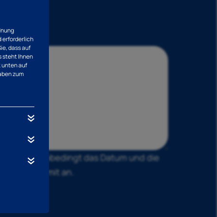
rdnung
 erforderlich
ie, dass auf
s steht Ihnen
k unten auf
aben zum
geben Sie unbedingt das Datum und die
r Nachricht mit an.