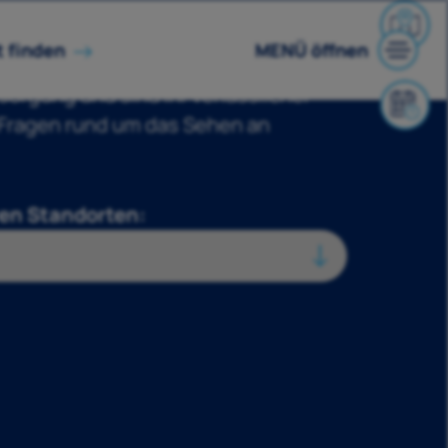
MENÜ öffnen
 finden
rsorgung und sind Ihr verlässlicher
 Fragen rund um das Sehen an
en Standorten: