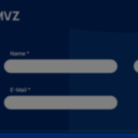
 MVZ
Name *
E-Mail *