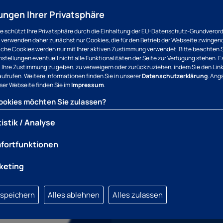
ungen Ihrer Privatsphäre
 anfragen?
e schützt Ihre Privatsphäre durch die Einhaltung der EU-Datenschutz-Grundvero
Ihre Nachricht
 verwenden daher zunächst nur Cookies, die für den Betrieb der Webseite zwingend
liche Cookies werden nur mit Ihrer aktiven Zustimmung verwendet. Bitte beachten S
instellungen eventuell nicht alle Funktionalitäten der Seite zur Verfügung stehen. E
ei, Ihre Zustimmung zu geben, zu verweigern oder zurückzuziehen, indem Sie den Lin
aufrufen. Weitere Informationen finden Sie in unserer
Datenschutzerklärung
. Ang
eser Webseite finden Sie im
Impressum
.
okies möchten Sie zulassen?
istik / Analyse
fortfunktionen
Termin verschieben:
Bitte 
keting
Uhrzeit dieses Termins in de
speichern
Alles ablehnen
Alles zulassen
ub)