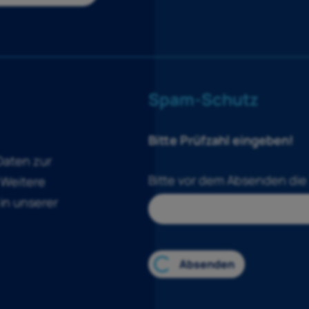
Spam-Schutz
Bitte Prüfzahl eingeben!
 Daten zur
Bitte vor dem Absenden die
 Weitere
in unserer