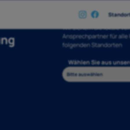
Standort
Wir sichern die lokale Ve
ung
Ansprechpartner für alle
folgenden Standorten
Wählen Sie aus unser