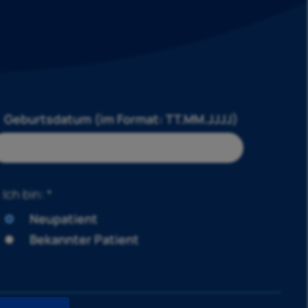
Geburtsdatum (im Format: TT.MM.JJJJ)
Ich bin: *
Neupatient
Bekannter Patient