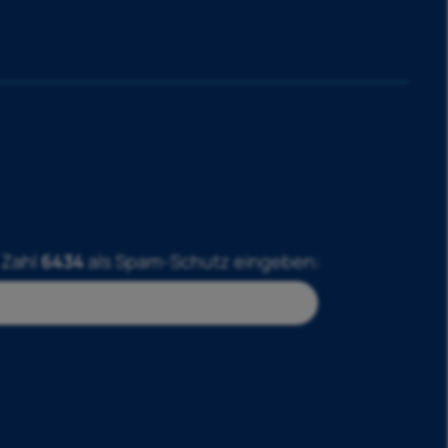
 Zahl
6434
als Spam-Schutz eingeben: